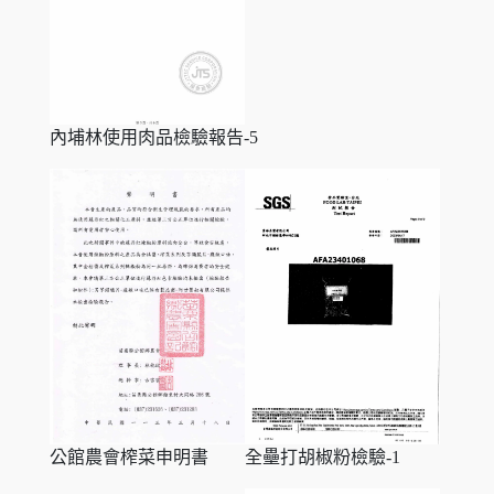
內埔林使用肉品檢驗報告-5
全壘打胡椒粉檢驗-1
公館農會榨菜申明書