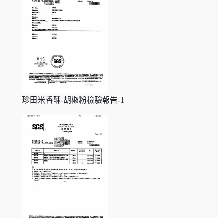
珍田米香酥-胡椒粉檢驗報告-1