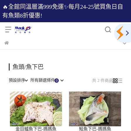
🔥全館同溫層滿999免運✨每月24-25號買魚日自
有魚類8折優惠!
魚頭/魚下巴
預設排序
所有篩選條件
共 2 件商品
金目鱸魚下巴-媽媽魚
鮭魚下巴-媽媽魚