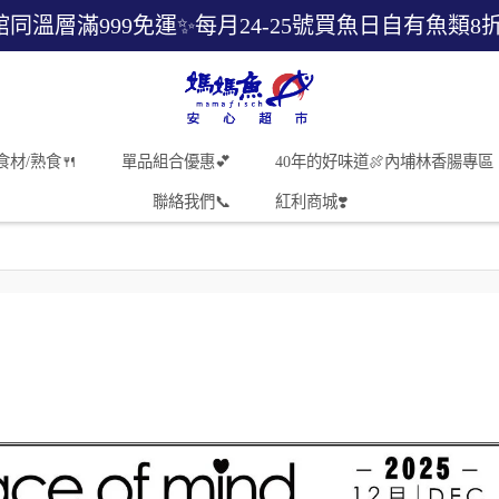
館同溫層滿999免運✨每月24-25號買魚日自有魚類8
食材/熟食🍴
單品組合優惠💕
40年的好味道🍖內埔林香腸專區
聯絡我們📞
紅利商城❣️