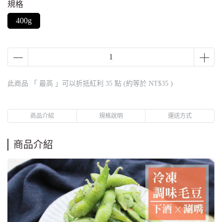
規格
400g
此商品 「 最高 」可以折抵紅利
35
點 (約等於
NT$35
)
商品介紹
規格說明
運送方式
商品介紹