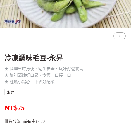
1
/
1
冷凍調味毛豆-永昇
★ 料理省時方便、衛生安全、風味好營養高
★ 鮮甜清脆好口感，令您一口接一口
★ 輕鬆小點心、下酒好配菜
永昇
NT$75
供貨狀況:
尚有庫存 20