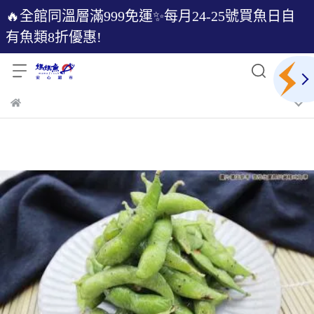
🔥全館同溫層滿999免運✨每月24-25號買魚日自
有魚類8折優惠!