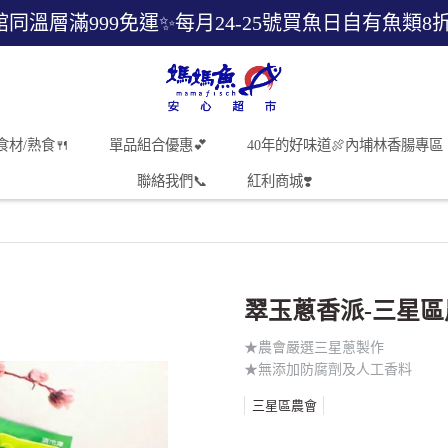
館同溫層滿999免運✨每月24-25號買魚日自有魚類8
食材/熟食🍴
單品組合優惠💕
40年的好味道🍖內埔林香腸專區
聯絡我們📞
紅利商城❣️
翠玉蔥香派-三星區
★農會嚴選三星蔥製作
★無添加防腐劑及人工香料
三星區農會