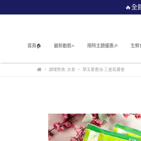
🔥全
首頁🏠
最新動態⭐
限時主題優惠🎉
生鮮
調理熟食
,
主食
翠玉蔥香派-三星區農會