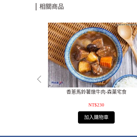
相關商品
-媽媽魚
香蔥馬鈴薯燉牛肉-森菓宅食
NT$230
加入購物車