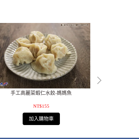
手工高麗菜蝦仁水餃-媽媽魚
手工韭
NT$155
加入購物車