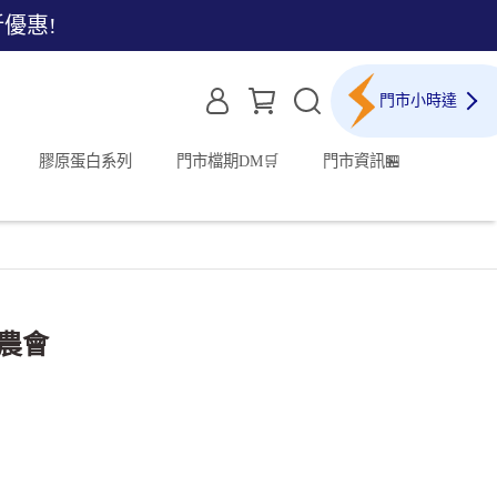
折優惠!
門市小時達
膠原蛋白系列
門市檔期DM🛒
門市資訊🏪
農會