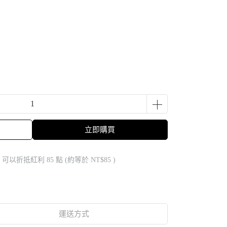
立即購買
 」可以折抵紅利
85
點 (約等於
NT$85
)
運送方式