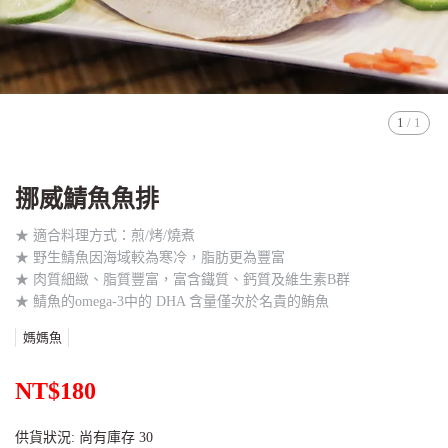
1
/
1
挪威鯖魚魚排
★ 適合料理方式：煎/烤/燒煮
★ 野生鯖魚因海域較為寒冷，脂肪更為豐富
★ 肉質細緻、脂質豐富，富含鐵質、鈣質及維生素B群
★ 鯖魚的omega-3中的 DHA 含量僅次於名貴的鮪魚
媽媽魚
NT$180
供貨狀況:
尚有庫存 30