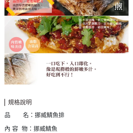
規格說明
品 名：挪威鯖魚排
內 容 物：挪威鯖魚