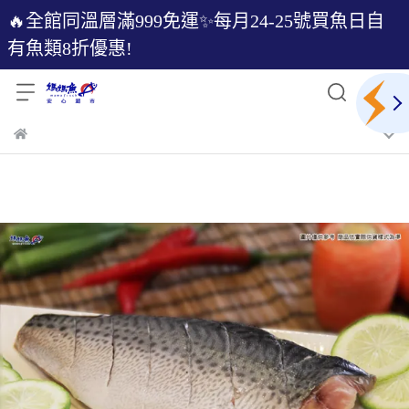
🔥全館同溫層滿999免運✨每月24-25號買魚日自
有魚類8折優惠!