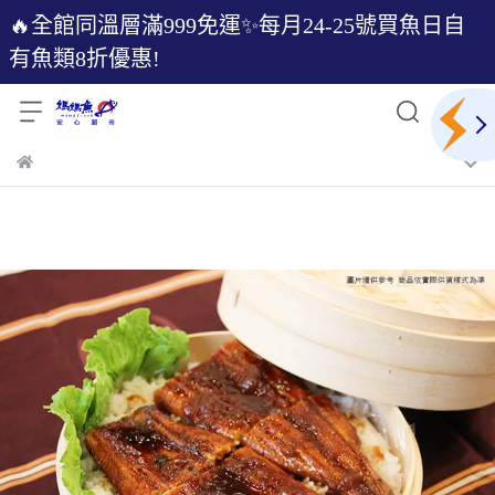
🔥全館同溫層滿999免運✨每月24-25號買魚日自
有魚類8折優惠!