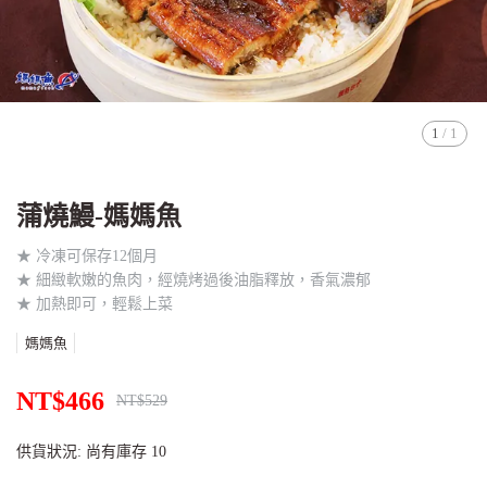
1
/
1
蒲燒鰻-媽媽魚
★ 冷凍可保存12個月
★ 細緻軟嫩的魚肉，經燒烤過後油脂釋放，香氣濃郁
★ 加熱即可，輕鬆上菜
媽媽魚
NT$466
NT$529
供貨狀況:
尚有庫存 10