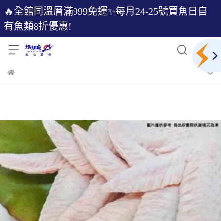
🔥全館同溫層滿999免運✨每月24-25號買魚日自
有魚類8折優惠!