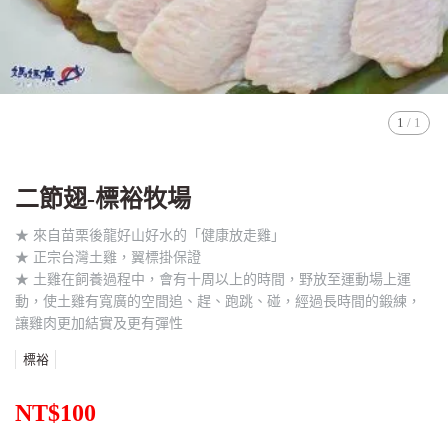
1
/
1
二節翅-標裕牧場
★ 來自苗栗後龍好山好水的「健康放走雞」
★ 正宗台灣土雞，翼標掛保證
★ 土雞在飼養過程中，會有十周以上的時間，野放至運動場上運
動，使土雞有寬廣的空間追、趕、跑跳、碰，經過長時間的鍛練，
讓雞肉更加結實及更有彈性
標裕
NT$100