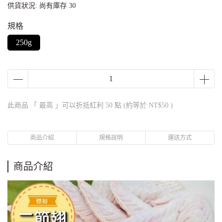
供貨狀況:
尚有庫存 30
規格
250g
此商品 「 最高 」可以折抵紅利
50
點 (約等於
NT$50
)
商品介紹
規格說明
運送方式
商品介紹