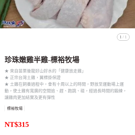
1
/
1
珍珠嫩雞半雞-標裕牧場
★ 來自苗栗後龍好山好水的「健康放走雞」
★ 正宗台灣土雞，翼標掛保證
★ 土雞在飼養過程中，會有十周以上的時間，野放至運動場上運
動，使土雞有寬廣的空間追、趕、跑跳、碰，經過長時間的鍛練，
讓雞肉更加結實及更有彈性
標裕牧場
NT$315