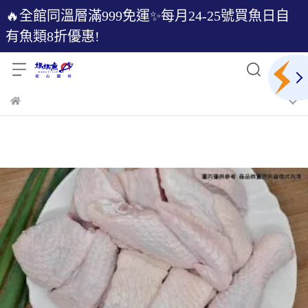
🔥全館同溫層滿999免運✨每月24-25號買魚日自
有魚類8折優惠!